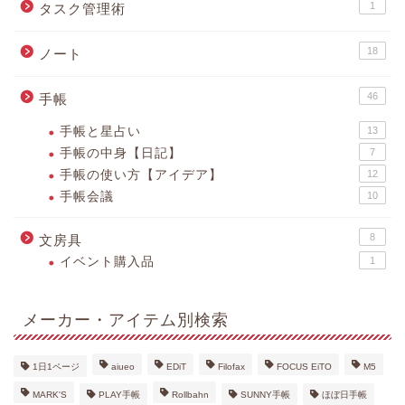
1
タスク管理術
18
ノート
46
手帳
手帳と星占い
13
手帳の中身【日記】
7
手帳の使い方【アイデア】
12
手帳会議
10
8
文房具
イベント購入品
1
メーカー・アイテム別検索
1日1ページ
aiueo
EDiT
Filofax
FOCUS EiTO
M5
MARK'S
PLAY手帳
Rollbahn
SUNNY手帳
ほぼ日手帳