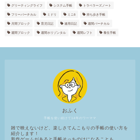
グリーティングライフ
システム手帳
トラベラーズノート
フリーバーチカル
ミドリ
ミニ6
持ち歩き手帳
月間ブロック
育児日記
連用日記
週間バーチカル
週間ブロック
週間ホリゾンタル
週間レフト
養生手帳
おふく
手帳を使い続けて14年のワーママ
雑で映えないけど、楽しさてんこもりの手帳の使い方を
紹介します！
新作ゲームがあると手帳そっちのけになることも…