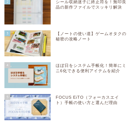
2
シール収納迷子に終止符を！無印良
品の新作ファイルでスッキリ解決
3
【ノートの使い道】ゲームオタクの
秘密の攻略ノート
4
ほぼ日をシステム手帳化！簡単にミ
ニ6化できる便利アイテムを紹介
5
FOCUS EiTO（フォーカスエイ
ト）手帳の使い方と選んだ理由