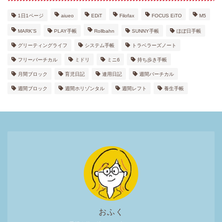
1日1ページ
aiueo
EDiT
Filofax
FOCUS EiTO
M5
MARK'S
PLAY手帳
Rollbahn
SUNNY手帳
ほぼ日手帳
グリーティングライフ
システム手帳
トラベラーズノート
フリーバーチカル
ミドリ
ミニ6
持ち歩き手帳
月間ブロック
育児日記
連用日記
週間バーチカル
週間ブロック
週間ホリゾンタル
週間レフト
養生手帳
おふく