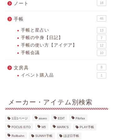
ノート
18
手帳
46
手帳と星占い
13
手帳の中身【日記】
7
手帳の使い方【アイデア】
12
手帳会議
10
文房具
8
イベント購入品
1
メーカー・アイテム別検索
1日1ページ
aiueo
EDiT
Filofax
FOCUS EiTO
M5
MARK'S
PLAY手帳
Rollbahn
SUNNY手帳
ほぼ日手帳