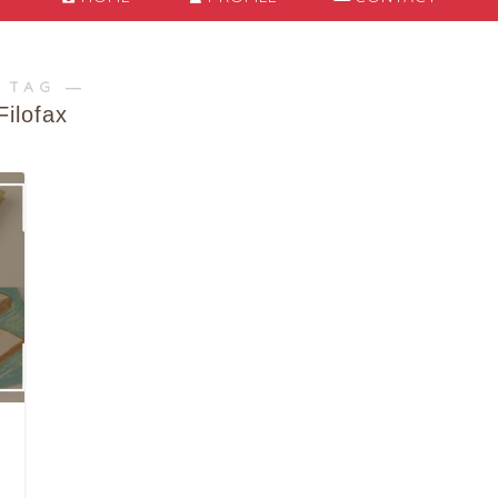
 TAG ―
Filofax