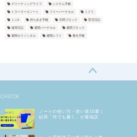
グリーティングライフ
システム手帳
トラベラーズノート
フリーバーチカル
ミドリ
ミニ6
持ち歩き手帳
月間ブロック
育児日記
連用日記
週間バーチカル
週間ブロック
週間ホリゾンタル
週間レフト
養生手帳
CHECK
ノートの使い方・使い道10選｜
1
結局「何でも書く」が最強説