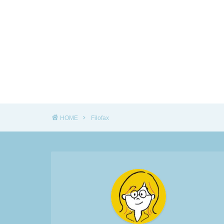
HOME
Filofax