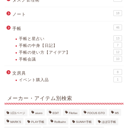
18
ノート
46
手帳
手帳と星占い
13
手帳の中身【日記】
7
手帳の使い方【アイデア】
12
手帳会議
10
8
文房具
イベント購入品
1
メーカー・アイテム別検索
1日1ページ
aiueo
EDiT
Filofax
FOCUS EiTO
M5
MARK'S
PLAY手帳
Rollbahn
SUNNY手帳
ほぼ日手帳