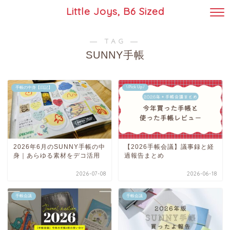
Little Joys, B6 Sized
― TAG ―
SUNNY手帳
\ Pick Up /
手帳の中身【日記】
2026年6月のSUNNY手帳の中
【2026手帳会議】議事録と経
身｜あらゆる素材をデコ活用
過報告まとめ
2026-07-08
2026-06-18
手帳会議
手帳会議