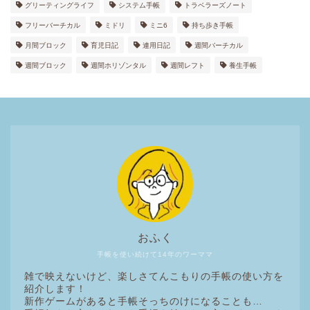
グリーティングライフ
システム手帳
トラベラーズノート
フリーバーチカル
ミドリ
ミニ6
持ち歩き手帳
月間ブロック
育児日記
連用日記
週間バーチカル
週間ブロック
週間ホリゾンタル
週間レフト
養生手帳
おふく
手帳を使い続けて14年のワーママ
雑で映えないけど、楽しさてんこもりの手帳の使い方を
紹介します！
新作ゲームがあると手帳そっちのけになることも…