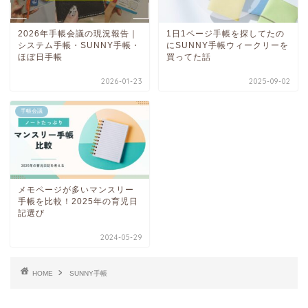
2026年手帳会議の現況報告｜
1日1ページ手帳を探してたの
システム手帳・SUNNY手帳・
にSUNNY手帳ウィークリーを
ほぼ日手帳
買ってた話
2026-01-23
2025-09-02
手帳会議
メモページが多いマンスリー
手帳を比較！2025年の育児日
記選び
2024-05-29
HOME
SUNNY手帳