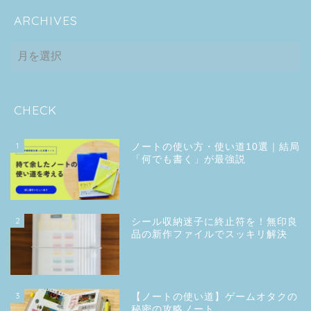
ARCHIVES
ARCHIVES
CHECK
1
ノートの使い方・使い道10選｜結局
「何でも書く」が最強説
2
シール収納迷子に終止符を！無印良
品の新作ファイルでスッキリ解決
3
【ノートの使い道】ゲームオタクの
秘密の攻略ノート