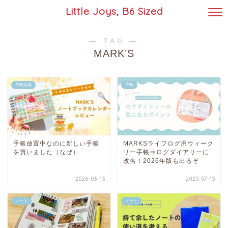
Little Joys, B6 Sized
― TAG ―
MARK’S
手帳会議
手帳
手帳放置中なのに新しい手帳
MARKSライフログ用ウィーク
を買いました（なぜ）
リー手帳⇒ログダイアリーに
改名！2026年版も出るぞ
2026-03-13
2025-07-15
ノート
ノート