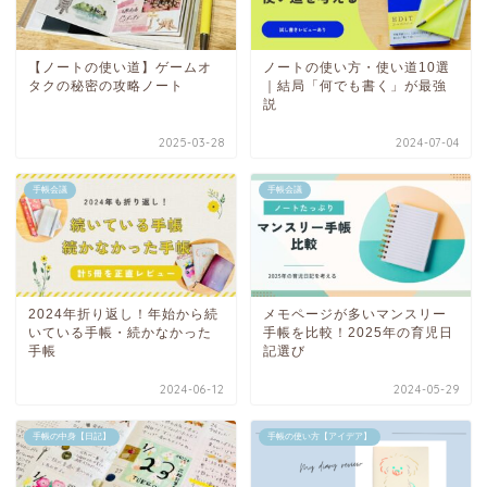
【ノートの使い道】ゲームオ
ノートの使い方・使い道10選
タクの秘密の攻略ノート
｜結局「何でも書く」が最強
説
2025-03-28
2024-07-04
手帳会議
手帳会議
2024年折り返し！年始から続
メモページが多いマンスリー
いている手帳・続かなかった
手帳を比較！2025年の育児日
手帳
記選び
2024-06-12
2024-05-29
手帳の中身【日記】
手帳の使い方【アイデア】