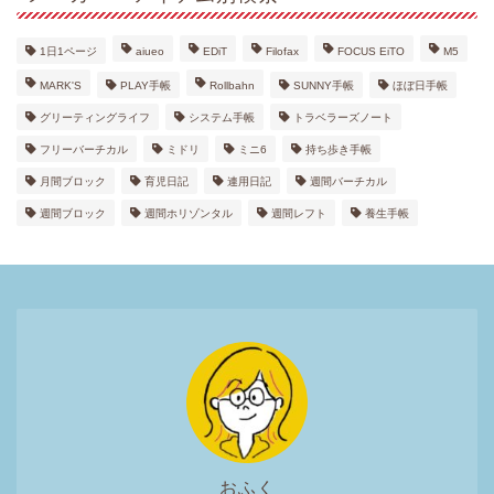
1日1ページ
aiueo
EDiT
Filofax
FOCUS EiTO
M5
MARK'S
PLAY手帳
Rollbahn
SUNNY手帳
ほぼ日手帳
グリーティングライフ
システム手帳
トラベラーズノート
フリーバーチカル
ミドリ
ミニ6
持ち歩き手帳
月間ブロック
育児日記
連用日記
週間バーチカル
週間ブロック
週間ホリゾンタル
週間レフト
養生手帳
おふく