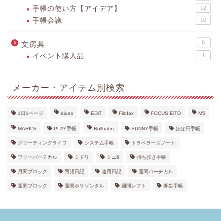
手帳の使い方【アイデア】
12
手帳会議
10
8
文房具
イベント購入品
1
メーカー・アイテム別検索
1日1ページ
aiueo
EDiT
Filofax
FOCUS EiTO
M5
MARK'S
PLAY手帳
Rollbahn
SUNNY手帳
ほぼ日手帳
グリーティングライフ
システム手帳
トラベラーズノート
フリーバーチカル
ミドリ
ミニ6
持ち歩き手帳
月間ブロック
育児日記
連用日記
週間バーチカル
週間ブロック
週間ホリゾンタル
週間レフト
養生手帳