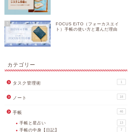
5
FOCUS EiTO（フォーカスエイ
ト）手帳の使い方と選んだ理由
カテゴリー
1
タスク管理術
18
ノート
46
手帳
手帳と星占い
13
手帳の中身【日記】
7