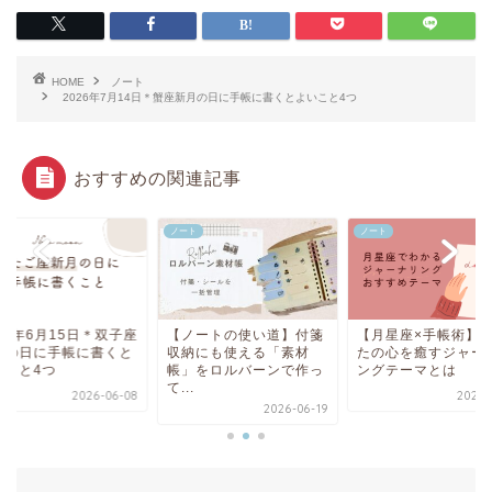
HOME
ノート
2026年7月14日＊蟹座新月の日に手帳に書くとよいこと4つ
おすすめの関連記事
ト
ノート
ノート
26年6月15日＊双子座
【ノートの使い道】付箋
【月星座×手帳術】
月の日に手帳に書くと
収納にも使える「素材
たの心を癒すジャー
いこと4つ
帳」をロルバーンで作っ
ングテーマとは
て...
2026-06-08
2025-
2026-06-19