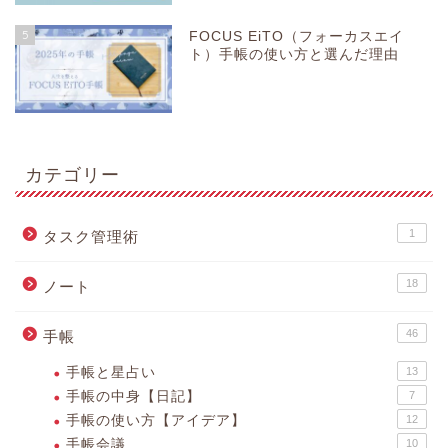
5
FOCUS EiTO（フォーカスエイ
ト）手帳の使い方と選んだ理由
カテゴリー
1
タスク管理術
18
ノート
46
手帳
手帳と星占い
13
手帳の中身【日記】
7
手帳の使い方【アイデア】
12
手帳会議
10