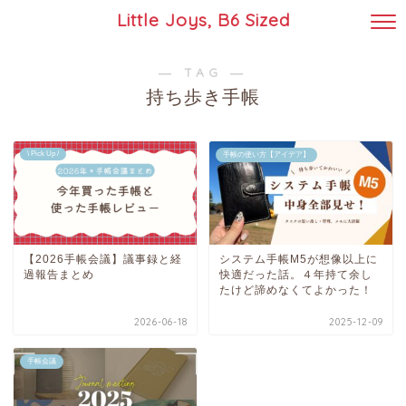
Little Joys, B6 Sized
― TAG ―
持ち歩き手帳
\ Pick Up /
手帳の使い方【アイデア】
【2026手帳会議】議事録と経
システム手帳M5が想像以上に
過報告まとめ
快適だった話。４年持て余し
たけど諦めなくてよかった！
2026-06-18
2025-12-09
手帳会議