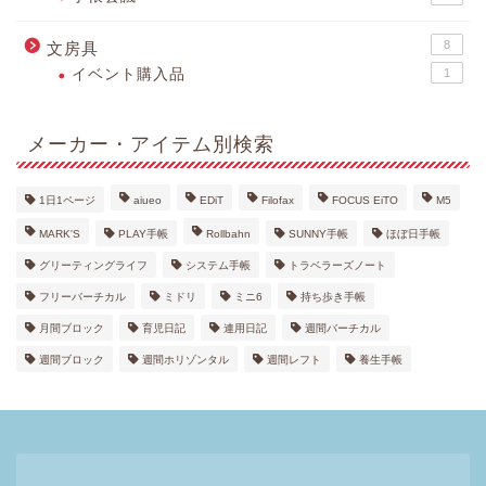
8
文房具
イベント購入品
1
メーカー・アイテム別検索
1日1ページ
aiueo
EDiT
Filofax
FOCUS EiTO
M5
MARK'S
PLAY手帳
Rollbahn
SUNNY手帳
ほぼ日手帳
グリーティングライフ
システム手帳
トラベラーズノート
フリーバーチカル
ミドリ
ミニ6
持ち歩き手帳
月間ブロック
育児日記
連用日記
週間バーチカル
週間ブロック
週間ホリゾンタル
週間レフト
養生手帳