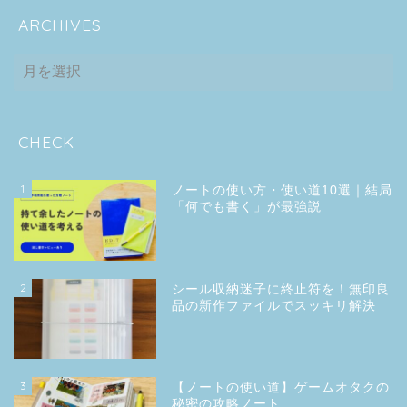
ARCHIVES
ARCHIVES
CHECK
1
ノートの使い方・使い道10選｜結局
「何でも書く」が最強説
2
シール収納迷子に終止符を！無印良
品の新作ファイルでスッキリ解決
3
【ノートの使い道】ゲームオタクの
秘密の攻略ノート