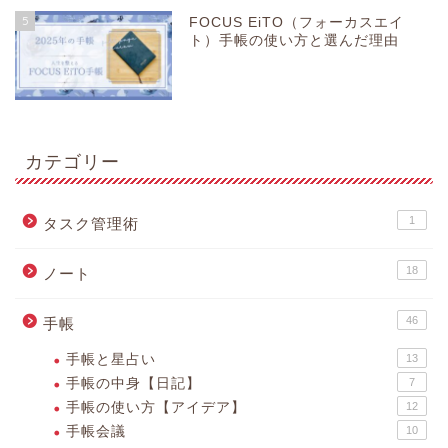
5
FOCUS EiTO（フォーカスエイ
ト）手帳の使い方と選んだ理由
カテゴリー
1
タスク管理術
18
ノート
46
手帳
手帳と星占い
13
手帳の中身【日記】
7
手帳の使い方【アイデア】
12
手帳会議
10