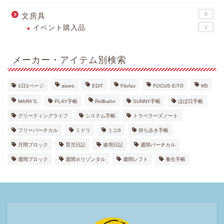
8
文房具
イベント購入品
1
メーカー・アイテム別検索
1日1ページ
aiueo
EDiT
Filofax
FOCUS EiTO
M5
MARK'S
PLAY手帳
Rollbahn
SUNNY手帳
ほぼ日手帳
グリーティングライフ
システム手帳
トラベラーズノート
フリーバーチカル
ミドリ
ミニ6
持ち歩き手帳
月間ブロック
育児日記
連用日記
週間バーチカル
週間ブロック
週間ホリゾンタル
週間レフト
養生手帳