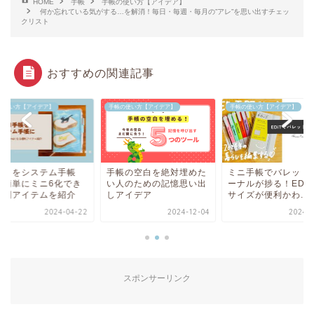
HOME
手帳
手帳の使い方【アイデア】
何か忘れている気がする…を解消！毎日・毎週・毎月の”アレ”を思い出すチェッ
クリスト
おすすめの関連記事
の使い方【アイデア】
手帳の使い方【アイデア】
手帳の使い方【アイデア】
ぼ日をシステム手帳
手帳の空白を絶対埋めた
ミニ手帳でバレット
！簡単にミニ6化でき
い人のための記憶思い出
ーナルが捗る！EDiT 
便利アイテムを紹介
しアイデア
サイズが便利かわ...
2024-04-22
2024-12-04
2024-0
スポンサーリンク