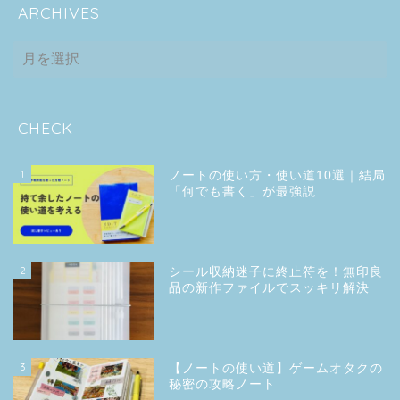
ARCHIVES
ARCHIVES
CHECK
1
ノートの使い方・使い道10選｜結局
「何でも書く」が最強説
2
シール収納迷子に終止符を！無印良
品の新作ファイルでスッキリ解決
3
【ノートの使い道】ゲームオタクの
秘密の攻略ノート