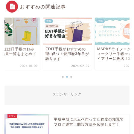
おすすめの関連記事
手帳
手帳
024ほぼ日手帳のおみ
EDiT手帳がおすすめの
MARKSライフログ
じ結果一覧をまとめて
理由5つ！愛用歴3年目が
ィークリー手帳⇒ロ
た
語ります
イアリーに改名！20..
2024-01-09
2024-02-09
2025-0
スポンサーリンク
平成中期にホムペ作ってた程度の知識で
ブログ運営！開設方法を伝授します！