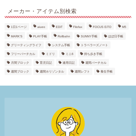
メーカー・アイテム別検索
1日1ページ
aiueo
EDiT
Filofax
FOCUS EiTO
M5
MARK'S
PLAY手帳
Rollbahn
SUNNY手帳
ほぼ日手帳
グリーティングライフ
システム手帳
トラベラーズノート
フリーバーチカル
ミドリ
ミニ6
持ち歩き手帳
月間ブロック
育児日記
連用日記
週間バーチカル
週間ブロック
週間ホリゾンタル
週間レフト
養生手帳